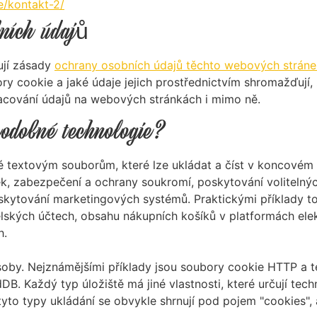
/kontakt-2/
ních údajů
ují zásady
ochrany osobních údajů těchto webových stráne
ory cookie a jaké údaje jejich prostřednictvím shromažďují
acování údajů na webových stránkách i mimo ně.
podobné technologie?
textovým souborům, které lze ukládat a číst v koncovém z
k, zabezpečení a ochrany soukromí, poskytování voliteln
poskytování marketingových systémů. Praktickými příklady 
atelských účtech, obsahu nákupních košíků v platformách el
h.
soby. Nejznámějšími příklady jsou soubory cookie HTTP a
edDB. Každý typ úložiště má jiné vlastnosti, které určují te
yto typy ukládání se obvykle shrnují pod pojem "cookies", 