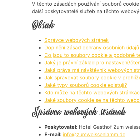
V těchto zásadách používání souborů cookie 
další poskytovatelé služeb na těchto webový
Obsah
Správce webových stránek
Doplnění zásad ochrany osobních údajů
Co jsou to soubory cookie a podobné t
Jaký je právní základ pro nastavení/čte
Jaká práva má návštěvník webových st
Jak spravovat soubory cookie v prohlíž
Jaké typy souborů cookie existují?
Kdo může na těchto webových stránkác
Jaké soubory cookie se na těchto webo
Správce webových stránek
Poskytovatel:
Hotel Gasthof Zum weiss
E-mail:
info@zumweissenlamm.de